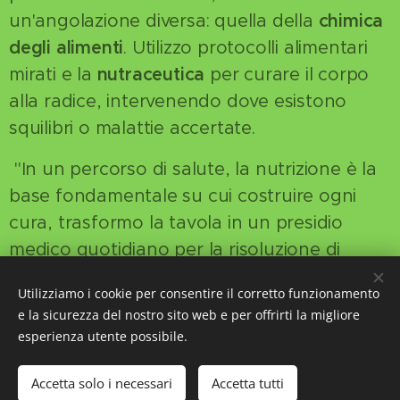
un'angolazione diversa: quella della
chimica
degli alimenti
. Utilizzo protocolli alimentari
mirati e la
nutraceutica
per curare il corpo
alla radice, intervenendo dove esistono
squilibri o malattie accertate.
"In un percorso di salute, la nutrizione è la
base fondamentale su cui costruire ogni
cura, trasformo la tavola in un presidio
medico quotidiano per la risoluzione di
disturbi cronici e acuti."
Utilizziamo i cookie per consentire il corretto funzionamento
e la sicurezza del nostro sito web e per offrirti la migliore
esperienza utente possibile.
Accetta solo i necessari
Accetta tutti
Creato con
Webnode
Cookies