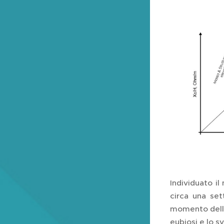
Individuato il
circa una set
momento della 
eubiosi e lo s