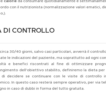
le
calorie
da consumare quotidianamente e settimanalmente 
ordo con il nutrizionista (normalizzazione valori ematici
o,).
A DI CONTROLLO
irca 30/40 giorni, salvo casi particolari, avverrà il controll
tate le indicazioni del paziente, ma soprattutto ad ogni c
coltà e benefici riscontrati al fine di ottimizzare prog
ungimento dell'obiettivo stabilito, definiremo la dieta per
o di decidere se continuare con le visite di controllo
ico. In questo caso resterà sempre operativo, per via telefo
no in caso di dubbi in forma del tutto gratuita.