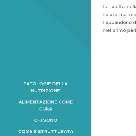
La scelta dell
salute ma ven
l'abbandono d
Nel primo peri
PATOLOGIE DELLA
NUTRIZIONE
ALIMENTAZIONE COME
CURA
CHI SONO
COME È STRUTTURATA