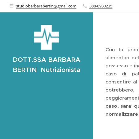
studiobarbarabertin@gmail.com
388-8930235
Con la prima
alimentari del
DOTT.SSA BARBARA
possesso e ind
BERTIN Nutrizionista
caso di pat
consentire al
potrebbero,
peggiorament
caso, sara' qu
normalizzare 