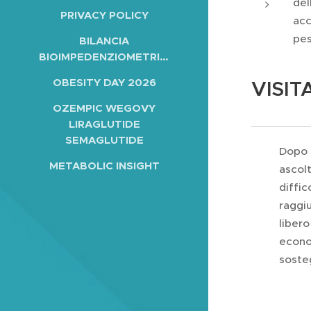
del
PRIVACY POLICY
acc
pes
BILANCIA
BIOIMPEDENZIOMETRICA
OBESITY DAY 2026
VISIT
OZEMPIC WEGOVY
LIRAGLUTIDE
SEMAGLUTIDE
Dopo c
METABOLIC INSIGHT
ascol
diffi
raggi
liber
econom
sosteg