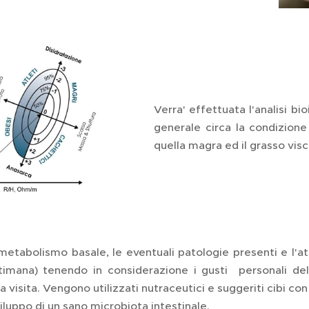
Verra' effettuata l'analisi 
generale circa la condizion
quella magra ed il grasso vis
 metabolismo basale, le eventuali patologie presenti e l'att
timana) tenendo in considerazione i gusti personali del 
visita. Vengono utilizzati nutraceutici e suggeriti cibi con
viluppo di un sano microbiota intestinale.