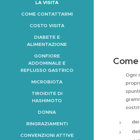
LA VISITA
COME CONTATTARMI
COSTO VISITA
DIABETE E
ALIMENTAZIONE
GONFIORE
Come s
ADDOMINALE E
REFLUSSO GASTRICO
Ogni 
MICROBIOTA
propri
spunti
TIROIDITE DI
gramm
HASHIMOTO
sostit
DONNA
dei
RINGRAZIAMENTI
del
CONVENZIONI ATTIVE